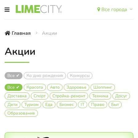
Все города
Главная
Акции
Акции
Все ✔
Ко дню рождения
Конкурсы
Все ✔
Красота
Авто
Здоровье
Шоппинг
Доставка
Спорт
Стройка-ремонт
Техника
Досуг
Дети
Туризм
Еда
Бизнес
IT
Право
Быт
Образование